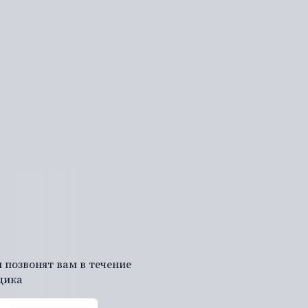
а
 позвонят вам в течение
щика