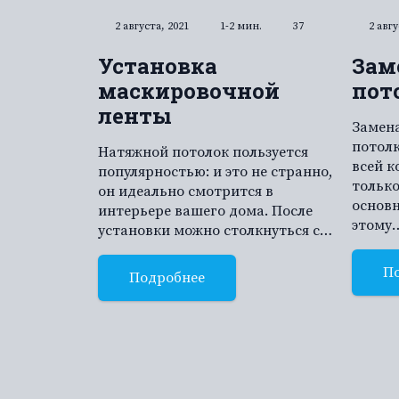
2 августа, 2021
1-2 мин.
37
2 авгу
Установка
Зам
маскировочной
пот
ленты
Замен
потолк
Натяжной потолок пользуется
всей к
популярностью: и это не странно,
только
он идеально смотрится в
основн
интерьере вашего дома. После
этому
установки можно столкнуться с…
П
Подробнее