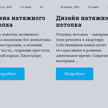
ста, 2021
1-2 мин.
33
30 июля, 2021
2-3 мин.
ена натяжного
Дизайн натяжно
олка
потолка
а полотна натяжного
Отделка потолка – завер
а возможна без демонтажа
этап ремонта в квартире.
онструкции, а поменяв
Собственники жилья хотят
 часть, сохранив при этом
его красивым и ровным
ой каркас. Благодаря
длительное время. Соврем
…
материал…
одробнее
Подробнее