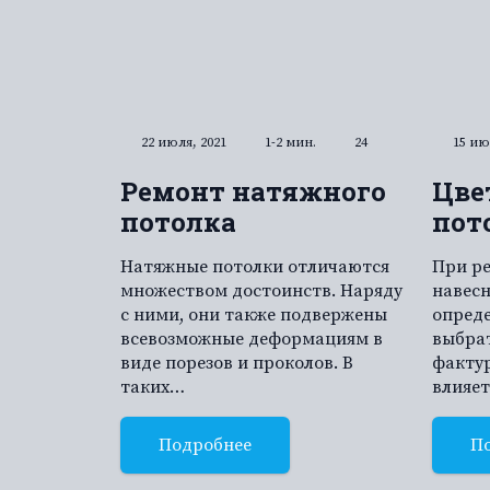
22 июля, 2021
1-2 мин.
24
15 ию
Ремонт натяжного
Цве
потолка
пот
Натяжные потолки отличаются
При р
множеством достоинств. Наряду
навесн
с ними, они также подвержены
опреде
всевозможные деформациям в
выбрат
виде порезов и проколов. В
факту
таких…
влияе
Подробнее
П