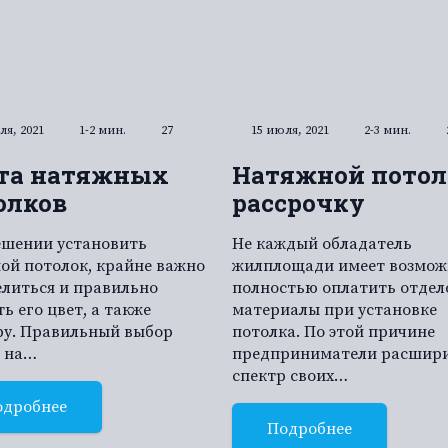
ля, 2021
1-2 мин.
27
15 июля, 2021
2-3 мин.
та натяжных
Натяжной потол
олков
рассрочку
ешении установить
Не каждый обладатель
ой потолок, крайне важно
жилплощади имеет возмож
литься и правильно
полностью оплатить отдел
ь его цвет, а также
материалы при установке
ру. Правильный выбор
потолка. По этой причине
т на…
предприниматели расшир
спектр своих…
одробнее
Подробнее