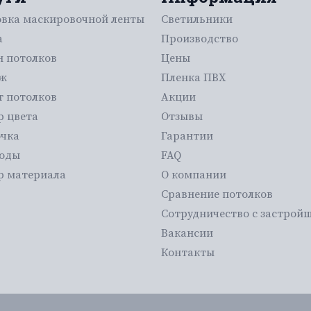
овка маскировочной ленты
Светильники
а
Производство
н потолков
Цены
ж
Пленка ПВХ
т потолков
Акции
р цвета
Отзывы
очка
Гарантии
воды
FAQ
р материала
О компании
Сравнение потолков
Сотрудничество с застрой
Вакансии
Контакты