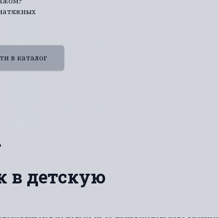
тажом?
 натяжных
ти в каталог
ю
к в детскую