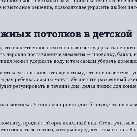
станавливают не только из-за привлекательного внешнег
ое и выгодное решение, позволяющее украсить любой инт
жных потолков в детской
, что качественное полотно позволяет удержать непрочн
ть неровно поставленные элементы — проводку, балки, 
рукция может удержать воду и тем самым уберечь помеще
кутске устанавливают еще потому, что они позволяют у
м для ребенка. Лампы могут обеспечить рассеянный свет
дет регулировать в течение дня, делая ярким для конц
стью
монтажа. Установка происходит быстро, что не позв
комнату, придает ей оригинальный вид. Стоит учитыват
жет отличаться от того, который предпочтет мальчик. В