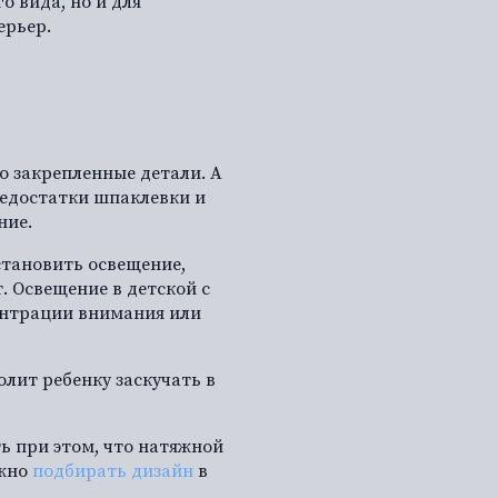
о вида, но и для
ерьер.
о закрепленные детали. А
недостатки шпаклевки и
ние.
становить освещение,
. Освещение в детской с
ентрации внимания или
олит ребенку заскучать в
ь при этом, что натяжной
ажно
подбирать дизайн
в